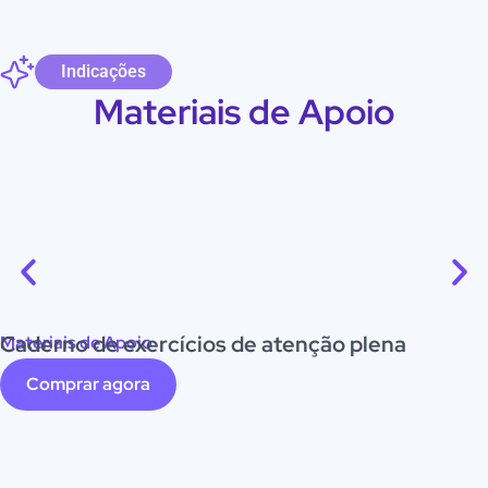
Indicações
Materiais de Apoio
Caderno de exercícios de atenção plena
Materiais de Apoio
Comprar agora