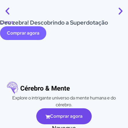
Deu zebra! Descobrindo a Superdotação
Livros
Comprar agora
Explore o intrigante universo da mente humana e do
cérebro.
Comprar agora