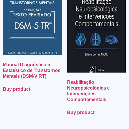
Manual Diagnóstico e
Estatístico de Transtornos
Mentais (DSM-V RT)
Reabilitação
Neuropsicológica e
Buy product
Intervenções
Comportamentais
Buy product