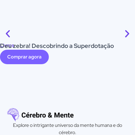
Deu zebra! Descobrindo a Superdotação
Livros
Comprar agora
Explore o intrigante universo da mente humana e do
cérebro.